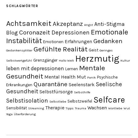
SCHLAGWÖRTER
Achtsamkeit
Akzeptanz
Anti-Stigma
Angst
Emotionale
Coronazeit
Depressionen
Blog
Instabilität
Gedanken
Erfahrungen
Emotionen
Gefühlte Realität
Geist
Gedankensplitter
Geringes
Herzmutig
Grenzgänger
Selbstwertgefühl
Hallo Welt
Kultur
Mentale
leben mit depressionen
Lernen
Gesundheit
Mental Health
Mut
Psychische
Panik
Quarantäne
Seelische
Seelenstark
Erkrankungen
Gesundheit
Selbstfürsorge
Selbsthilfe
Selfcare
Selbstisolation
Selbstzweifel
Selbstliebe
Therapie
Wachsen
Sensibilität
Streaming
Tipps
Trauma
Wortliebe
Wut
Yoga
Überforderung