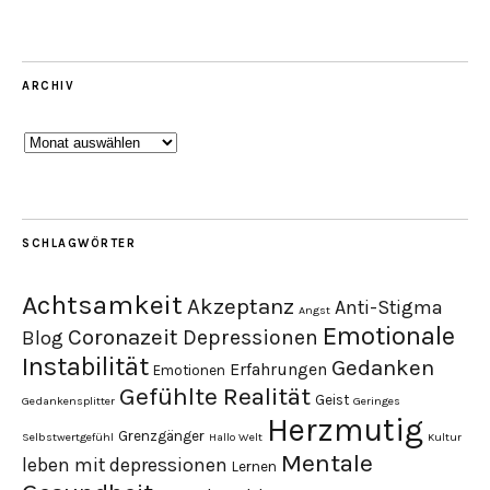
ARCHIV
Archiv
SCHLAGWÖRTER
Achtsamkeit
Akzeptanz
Anti-Stigma
Angst
Emotionale
Coronazeit
Depressionen
Blog
Instabilität
Gedanken
Erfahrungen
Emotionen
Gefühlte Realität
Geist
Gedankensplitter
Geringes
Herzmutig
Grenzgänger
Selbstwertgefühl
Hallo Welt
Kultur
Mentale
leben mit depressionen
Lernen